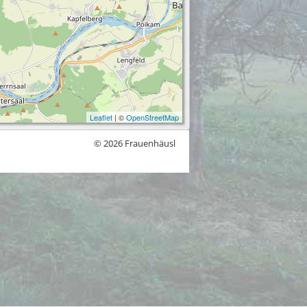
Leaflet
| ©
OpenStreetMap
© 2026 Frauenhäusl