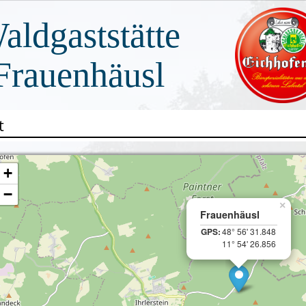
aldgaststätte
Frauenhäusl
t
+
−
×
Frauenhäusl
GPS:
48° 56' 31.848
11° 54' 26.856